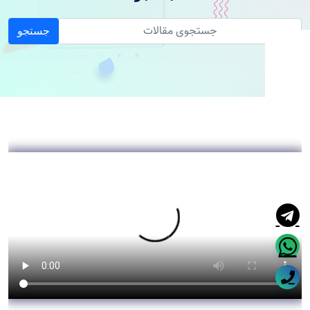
جستجو