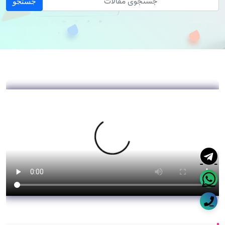
جستجو