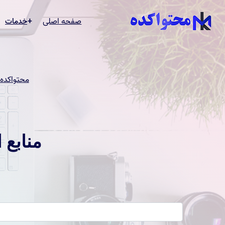
صفحه اصلی
خدمات
سفارش تو
سئو سای
طراحی س
محتواکده
منابع 