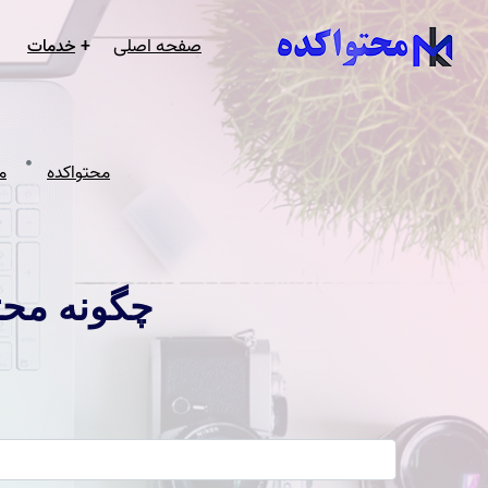
صفحه اصلی
خدمات
سفارش تو
سئو سای
طراحی س
محتواکده
م
چگونه محتوای همیش